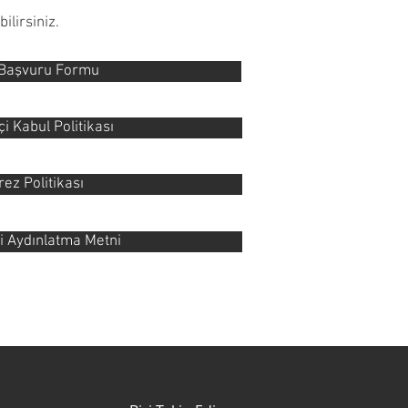
ilirsiniz.
Başvuru Formu
çi Kabul Politikası
rez Politikası
i Aydınlatma Metni