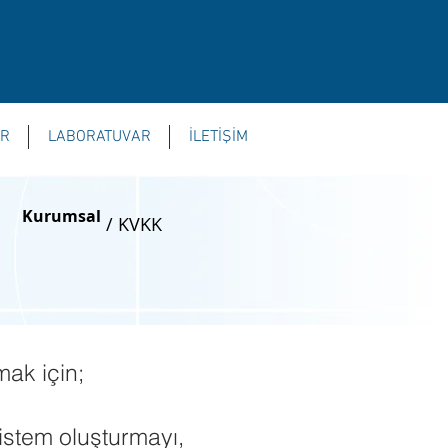
ER
LABORATUVAR
İLETİŞİM
Kurumsal
/
KVKK
mak için;
Sistem oluşturmayı,