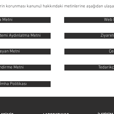
ilerin korunması kanunu) hakkındaki metinlerine aşağıdan ulaşab
a Metni
Web 
temi Aydınlatma Metni
Ziyaret
Beyan Metni
Çe
endirme Metni
Tedarikç
mha Politikası