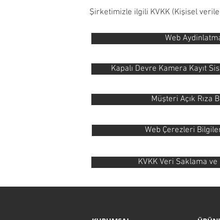
Şirketimizle ilgili KVKK (Kişisel ver
Web Aydinlatm
Kapalı Devre Kamera Kayıt Sis
Müşteri Açık Rıza 
Web Çerezleri Bilgil
KVKK Veri Saklama ve İ